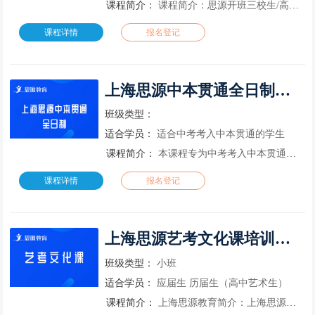
课程简介：
课程简介：思源开班三校生/高复已有十多年历史，汇聚了一大批教学水平高、教学经验丰富的三校生高复老师，学校开设多种班级，分别满足学员不同的需要，加之我院的专业管理，帮助众多学子成功考入理想的各级院校！上
课程详情
报名登记
上海思源中本贯通全日制培训班
班级类型：
适合学员：
适合中考考入中本贯通的学生
课程简介：
本课程专为中考考入中本贯通的学生开设，通过课程学习，帮助学生顺利通过中专升本科的合格性考试。思源高复班拥有全市最优质的教育配置，授课教师均为行业内的骨干教师，多次参与教材编写和考试命题。近年来高复班上
课程详情
报名登记
上海思源艺考文化课培训课程
班级类型：
小班
适合学员：
应届生 历届生（高中艺术生）
课程简介：
上海思源教育简介：上海思源教育（原上海交大思源进修学院，简称思源教育），成立于1996年。自建校以来，秉承交大校训，依托名校师资，提供专业的青少年英语辅导、小初高同步辅导、全日制民办高中、全日制艺考生